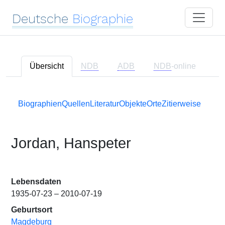
Deutsche
Biographie
Übersicht
NDB
ADB
NDB
-online
Biographien
Quellen
Literatur
Objekte
Orte
Zitierweise
Jordan, Hanspeter
Lebensdaten
1935-07-23 – 2010-07-19
Geburtsort
Magdeburg