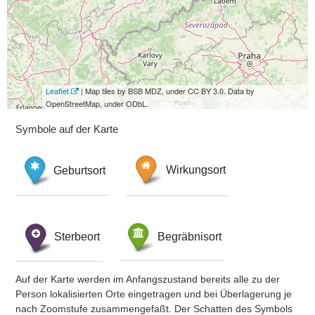
Leaflet
| Map tiles by BSB MDZ, under CC BY 3.0. Data by
OpenStreetMap, under ODbL.
Symbole auf der Karte
Geburtsort
Wirkungsort
Sterbeort
Begräbnisort
Auf der Karte werden im Anfangszustand bereits alle zu der
Person lokalisierten Orte eingetragen und bei Überlagerung je
nach Zoomstufe zusammengefaßt. Der Schatten des Symbols