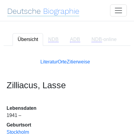
Deutsche
Biographie
Übersicht
NDB
ADB
NDB
-online
Literatur
Orte
Zitierweise
Zilliacus, Lasse
Lebensdaten
1941 –
Geburtsort
Stockholm