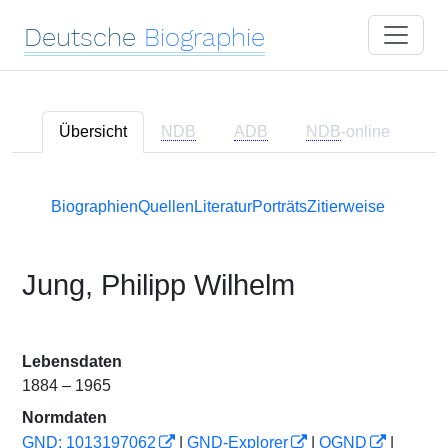
Deutsche
Biographie
Übersicht
NDB
ADB
NDB
-online
Biographien
Quellen
Literatur
Porträts
Zitierweise
Jung, Philipp Wilhelm
Lebensdaten
1884 – 1965
Normdaten
GND: 1013197062
|
GND-Explorer
|
OGND
|