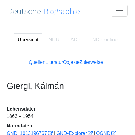
Deutsche
Biographie
Übersicht
NDB
ADB
NDB
-online
Quellen
Literatur
Objekte
Zitierweise
Giergl, Kálmán
Lebensdaten
1863 – 1954
Normdaten
GND: 1013196767
|
GND-Explorer
|
OGND
|