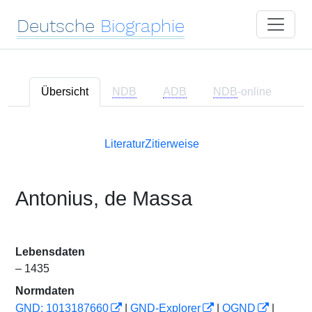
Deutsche
Biographie
Übersicht
NDB
ADB
NDB
-online
Literatur
Zitierweise
Antonius, de Massa
Lebensdaten
– 1435
Normdaten
GND: 1013187660
|
GND-Explorer
|
OGND
|