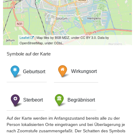
Leaflet
| Map tiles by BSB MDZ, under CC BY 3.0. Data by
OpenStreetMap, under ODbL.
Symbole auf der Karte
Geburtsort
Wirkungsort
Sterbeort
Begräbnisort
Auf der Karte werden im Anfangszustand bereits alle zu der
Person lokalisierten Orte eingetragen und bei Überlagerung je
nach Zoomstufe zusammengefaßt. Der Schatten des Symbols