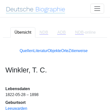
Deutsche
Biographie
Übersicht
NDB
ADB
NDB
-online
Quellen
Literatur
Objekte
Orte
Zitierweise
Winkler, T. C.
Lebensdaten
1822-05-28 – 1898
Geburtsort
Leeuwarden