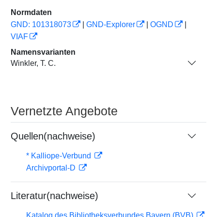
Normdaten
GND: 101318073
|
GND-Explorer
|
OGND
|
VIAF
Namensvarianten
Winkler, T. C.
Vernetzte Angebote
Quellen(nachweise)
* Kalliope-Verbund
Archivportal-D
Literatur(nachweise)
Katalog des Bibliotheksverbundes Bayern (BVB)