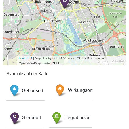
Leaflet
| Map tiles by BSB MDZ, under CC BY 3.0. Data by
OpenStreetMap, under ODbL.
Symbole auf der Karte
Geburtsort
Wirkungsort
Sterbeort
Begräbnisort