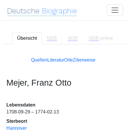
Deutsche
Biographie
Übersicht
NDB
ADB
NDB
-online
Quellen
Literatur
Orte
Zitierweise
Mejer, Franz Otto
Lebensdaten
1708-09-29 – 1774-02-13
Sterbeort
Hannover