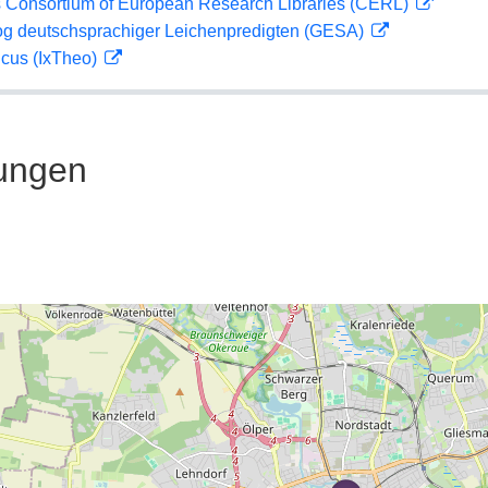
 Consortium of European Research Libraries (CERL)
og deutschsprachiger Leichenpredigten (GESA)
icus (IxTheo)
ungen