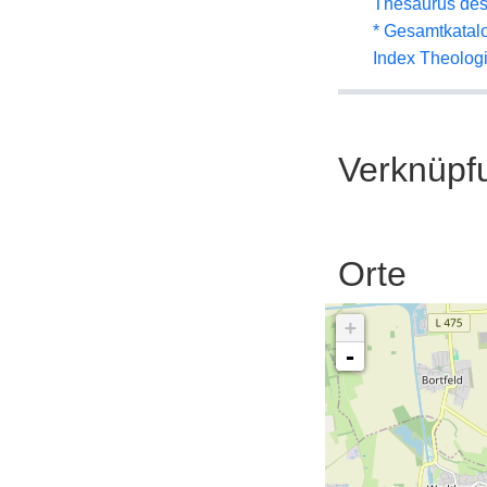
Thesaurus des
* Gesamtkatal
Index Theolog
Verknüpf
Orte
+
-