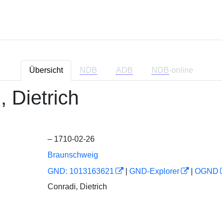
Übersicht
NDB
ADB
NDB
-online
, Dietrich
– 1710-02-26
Braunschweig
GND: 1013163621
|
GND-Explorer
|
OGND
Conradi, Dietrich