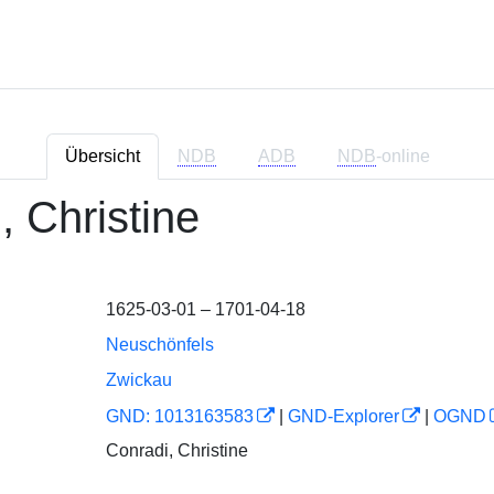
Übersicht
NDB
ADB
NDB
-online
, Christine
1625-03-01 – 1701-04-18
Neuschönfels
Zwickau
GND: 1013163583
|
GND-Explorer
|
OGND
Conradi, Christine