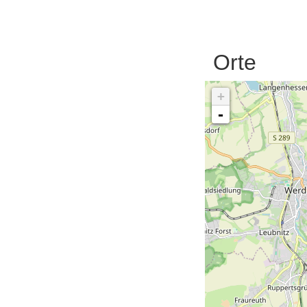
Orte
+
-