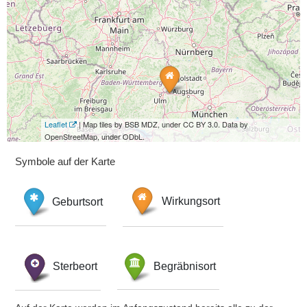
Leaflet
| Map tiles by BSB MDZ, under CC BY 3.0. Data by
OpenStreetMap, under ODbL.
Symbole auf der Karte
Geburtsort
Wirkungsort
Sterbeort
Begräbnisort