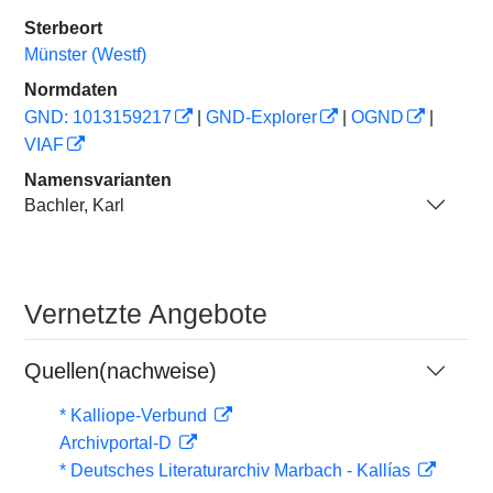
Sterbeort
Münster (Westf)
Normdaten
GND: 1013159217
|
GND-Explorer
|
OGND
|
VIAF
Namensvarianten
Bachler, Karl
Vernetzte Angebote
Quellen(nachweise)
* Kalliope-Verbund
Archivportal-D
* Deutsches Literaturarchiv Marbach - Kallías