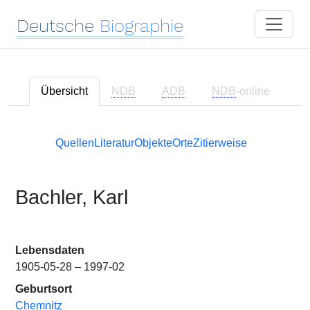
Deutsche
Biographie
Übersicht
NDB
ADB
NDB
-online
Quellen
Literatur
Objekte
Orte
Zitierweise
Bachler, Karl
Lebensdaten
1905-05-28 – 1997-02
Geburtsort
Chemnitz