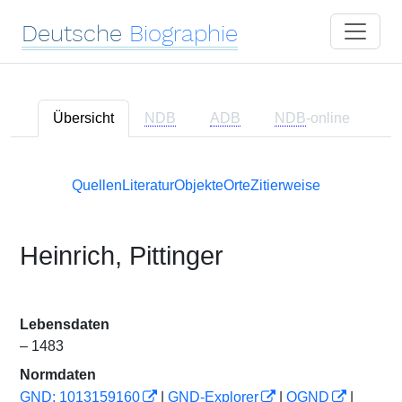
Deutsche
Biographie
Übersicht
NDB
ADB
NDB
-online
Quellen
Literatur
Objekte
Orte
Zitierweise
Heinrich, Pittinger
Lebensdaten
– 1483
Normdaten
GND: 1013159160
|
GND-Explorer
|
OGND
|