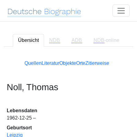
Deutsche
Biographie
Übersicht
NDB
ADB
NDB
-online
Quellen
Literatur
Objekte
Orte
Zitierweise
Noll, Thomas
Lebensdaten
1962-12-25 –
Geburtsort
Leipzig