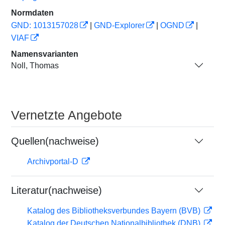
Normdaten
GND: 1013157028
|
GND-Explorer
|
OGND
|
VIAF
Namensvarianten
Noll, Thomas
Vernetzte Angebote
Quellen(nachweise)
Archivportal-D
Literatur(nachweise)
Katalog des Bibliotheksverbundes Bayern (BVB)
Katalog der Deutschen Nationalbibliothek (DNB)