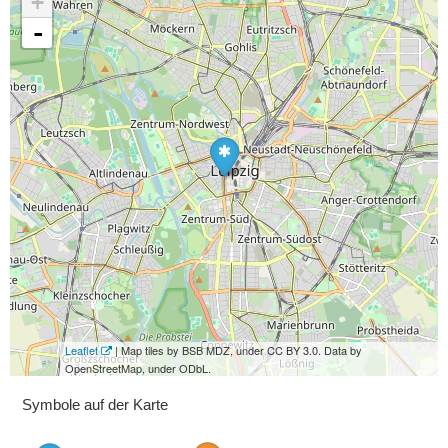
+
-
Leaflet
| Map tiles by BSB MDZ, under CC BY 3.0. Data by
OpenStreetMap, under ODbL.
Symbole auf der Karte