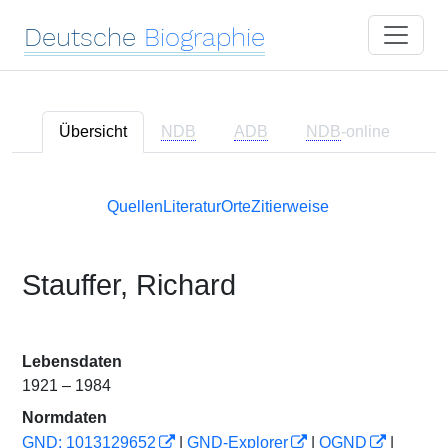
Deutsche
Biographie
Übersicht
NDB
ADB
NDB
-online
Quellen
Literatur
Orte
Zitierweise
Stauffer, Richard
Lebensdaten
1921 – 1984
Normdaten
GND: 1013129652
|
GND-Explorer
|
OGND
|