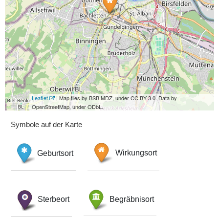
Leaflet
| Map tiles by BSB MDZ, under CC BY 3.0. Data by
OpenStreetMap, under ODbL.
Symbole auf der Karte
Geburtsort
Wirkungsort
Sterbeort
Begräbnisort