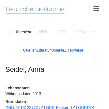
Deutsche
Biographie
Übersicht
NDB
ADB
NDB
-online
Quellen
Literatur
Objekte
Zitierweise
Seidel, Anna
Lebensdaten
Wirkungsdaten 2013
Normdaten
GND: 101312877X
|
GND-Explorer
|
OGND
|