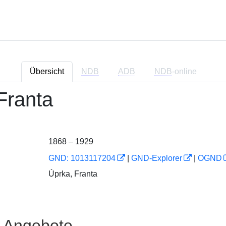
Übersicht
NDB
ADB
NDB
-online
 Franta
1868 – 1929
GND: 1013117204
|
GND-Explorer
|
OGND
Úprka, Franta
e Angebote