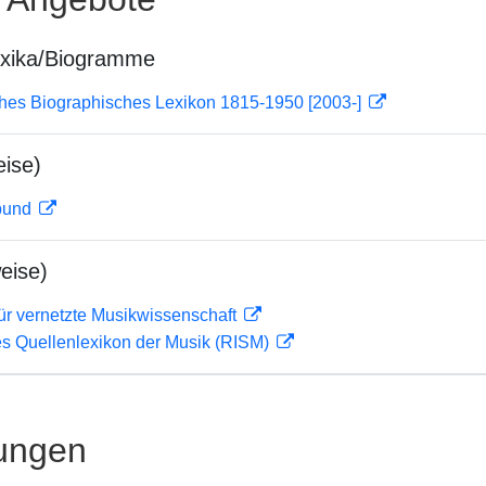
exika/Biogramme
ches Biographisches Lexikon 1815-1950 [2003-]
ise)
rbund
eise)
ür vernetzte Musikwissenschaft
les Quellenlexikon der Musik (RISM)
ungen