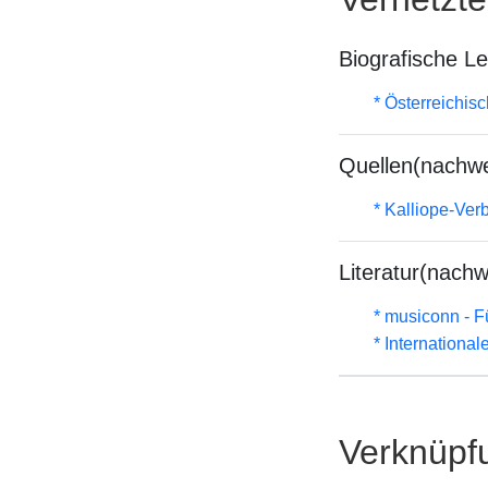
Biografische L
* Österreichis
Quellen(nachwe
* Kalliope-Ve
Literatur(nachw
* musiconn - F
* Internationa
Verknüpf