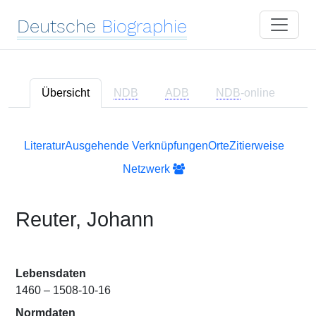
Deutsche
Biographie
Übersicht
NDB
ADB
NDB
-online
Literatur
Ausgehende Verknüpfungen
Orte
Zitierweise
Netzwerk
Reuter, Johann
Lebensdaten
1460 – 1508-10-16
Normdaten