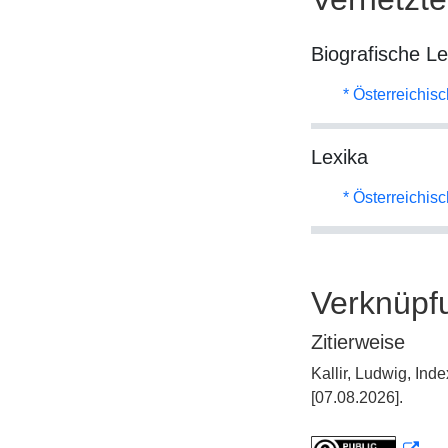
Biografische L
* Österreichis
Lexika
* Österreichis
Verknüpf
Zitierweise
Kallir, Ludwig, In
[07.08.2026].