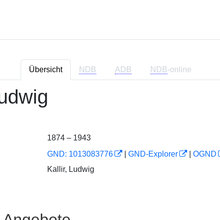
Übersicht
NDB
ADB
NDB
-online
Ludwig
1874 – 1943
GND: 1013083776
|
GND-Explorer
|
OGND
Kallir, Ludwig
e Angebote