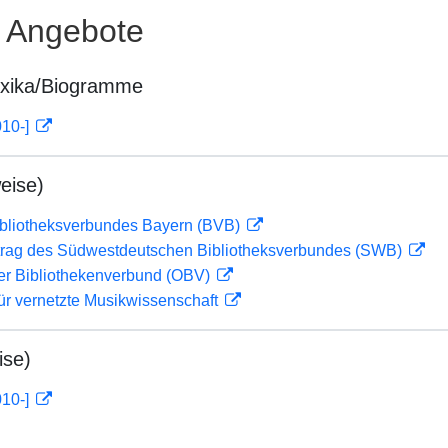
e Angebote
exika/Biogramme
010-]
eise)
ibliotheksverbundes Bayern (BVB)
rag des Südwestdeutschen Bibliotheksverbundes (SWB)
her Bibliothekenverbund (OBV)
ür vernetzte Musikwissenschaft
ise)
010-]