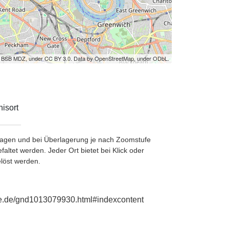
by BSB MDZ, under CC BY 3.0. Data by OpenStreetMap, under ODbL.
isort
etragen und bei Überlagerung je nach Zoomstufe
ltet werden. Jeder Ort bietet bei Klick oder
löst werden.
hie.de/gnd1013079930.html#indexcontent