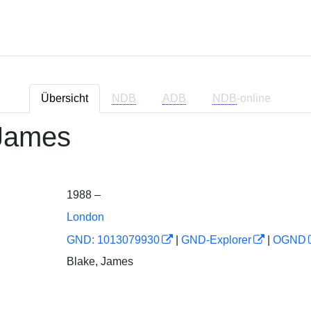
Übersicht
NDB
ADB
NDB
-online
 James
1988 –
London
GND: 1013079930
|
GND-Explorer
|
OGND
Blake, James