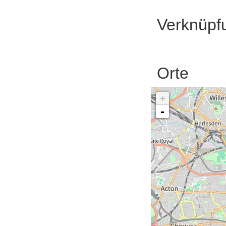
Verknüpf
Orte
+
-