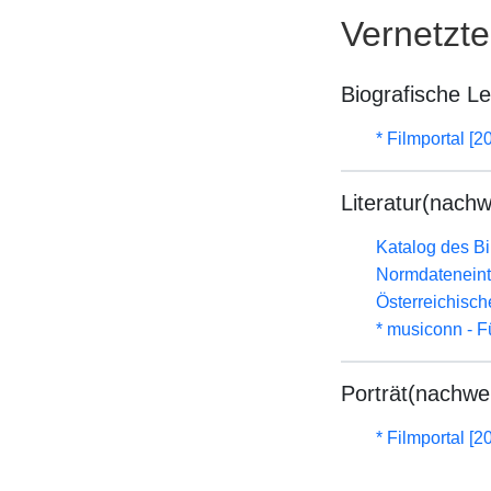
Vernetzt
Biografische L
* Filmportal [2
Literatur(nachw
Katalog des B
Normdateneint
Österreichisc
* musiconn - F
Porträt(nachwe
* Filmportal [2