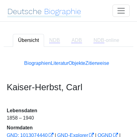
Deutsche
Biographie
Übersicht
NDB
ADB
NDB
-online
Biographien
Literatur
Objekte
Zitierweise
Kaiser-Herbst, Carl
Lebensdaten
1858 – 1940
Normdaten
GND: 1013074440
|
GND-Explorer
|
OGND
|