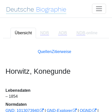
Deutsche
Biographie
Übersicht
NDB
ADB
NDB
-online
Quellen
Zitierweise
Horwitz, Konegunde
Lebensdaten
– 1854
Normdaten
GND: 1013073940
|
GND-Explorer
|
OGND
|