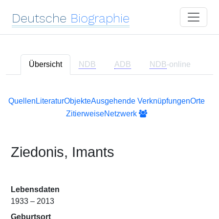
Deutsche
Biographie
Übersicht
NDB
ADB
NDB
-online
Quellen
Literatur
Objekte
Ausgehende Verknüpfungen
Orte
Zitierweise
Netzwerk
Ziedonis, Imants
Lebensdaten
1933 – 2013
Geburtsort