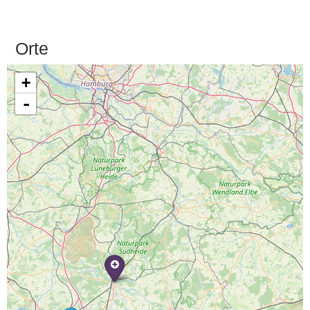
Orte
+
-