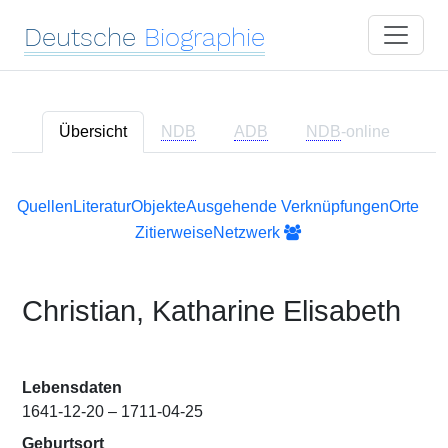
Deutsche
Biographie
Übersicht
NDB
ADB
NDB
-online
Quellen
Literatur
Objekte
Ausgehende Verknüpfungen
Orte
Zitierweise
Netzwerk
Christian, Katharine Elisabeth
Lebensdaten
1641-12-20 – 1711-04-25
Geburtsort