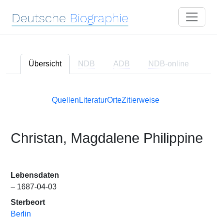
Deutsche
Biographie
Übersicht
NDB
ADB
NDB
-online
Quellen
Literatur
Orte
Zitierweise
Christan, Magdalene Philippine
Lebensdaten
– 1687-04-03
Sterbeort
Berlin