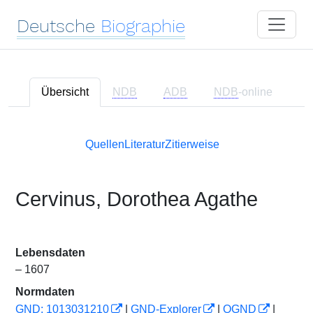
Deutsche
Biographie
Übersicht
NDB
ADB
NDB
-online
Quellen
Literatur
Zitierweise
Cervinus, Dorothea Agathe
Lebensdaten
– 1607
Normdaten
GND: 1013031210
|
GND-Explorer
|
OGND
|