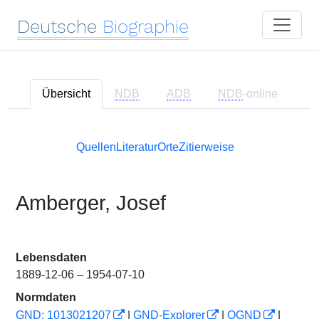
Deutsche
Biographie
Übersicht
NDB
ADB
NDB
-online
Quellen
Literatur
Orte
Zitierweise
Amberger, Josef
Lebensdaten
1889-12-06 – 1954-07-10
Normdaten
GND: 1013021207
|
GND-Explorer
|
OGND
|