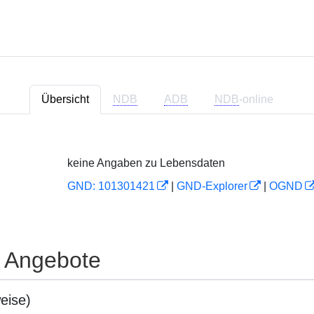
Übersicht
NDB
ADB
NDB
-online
keine Angaben zu Lebensdaten
GND: 101301421
|
GND-Explorer
|
OGND
e Angebote
eise)