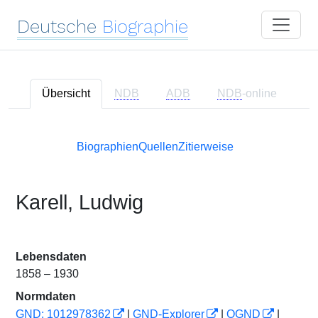
Deutsche
Biographie
Übersicht
NDB
ADB
NDB
-online
Biographien
Quellen
Zitierweise
Karell, Ludwig
Lebensdaten
1858 – 1930
Normdaten
GND: 1012978362
|
GND-Explorer
|
OGND
|