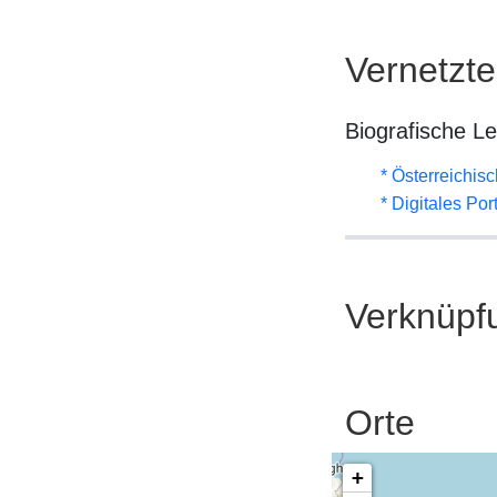
Vernetzt
Biografische L
* Österreichis
* Digitales Po
Verknüpf
Orte
+