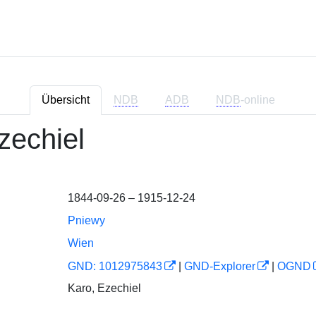
Übersicht
NDB
ADB
NDB
-online
zechiel
1844-09-26 – 1915-12-24
Pniewy
Wien
GND: 1012975843
|
GND-Explorer
|
OGND
Karo, Ezechiel