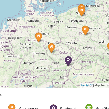
Leaflet
| Map tiles 
te
Wirkungsort
Sterbeort
Begräbn