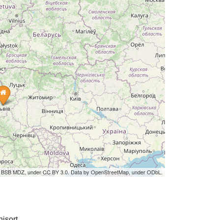
by BSB MDZ, under CC BY 3.0. Data by OpenStreetMap, under ODbL.
isort