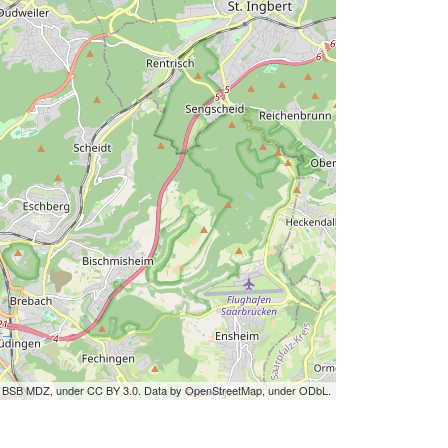
by BSB MDZ, under CC BY 3.0. Data by OpenStreetMap, under ODbL.