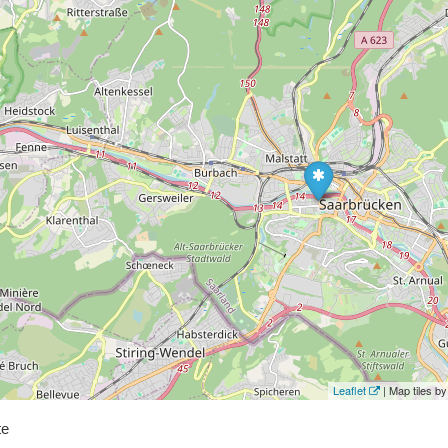
Leaflet
| Map tiles 
te