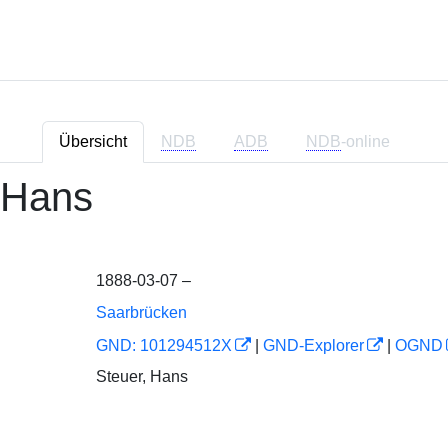
Übersicht
NDB
ADB
NDB
-online
 Hans
1888-03-07 –
Saarbrücken
GND: 101294512X
|
GND-Explorer
|
OGND
Steuer, Hans