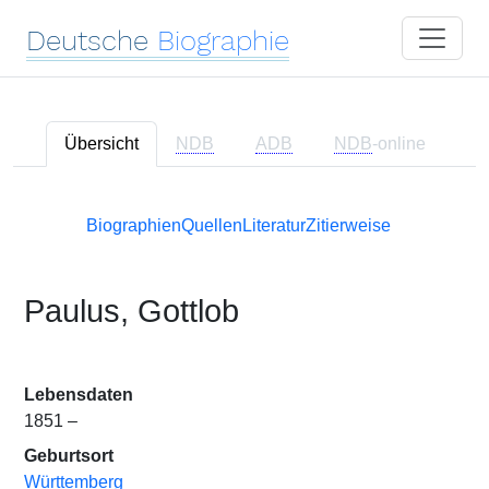
Deutsche
Biographie
Übersicht
NDB
ADB
NDB
-online
Biographien
Quellen
Literatur
Zitierweise
Paulus, Gottlob
Lebensdaten
1851 –
Geburtsort
Württemberg