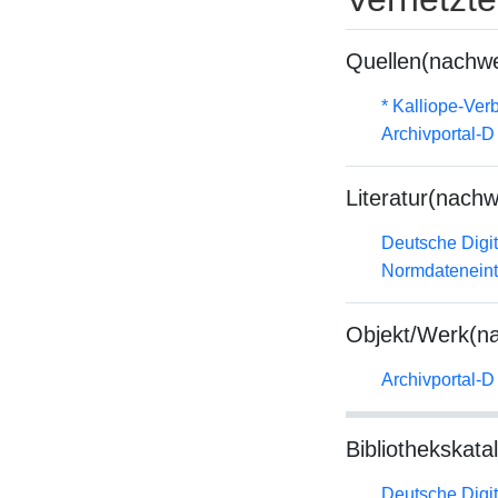
Quellen(nachwe
* Kalliope-Ve
Archivportal-
Literatur(nachw
Deutsche Digit
Normdateneint
Objekt/Werk(n
Archivportal-
Bibliothekskata
Deutsche Digit