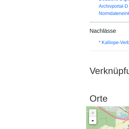
Archivportal-
Normdateneint
Nachlässe
* Kalliope-Ve
Verknüpf
Orte
+
-