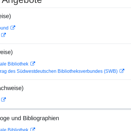
ise)
rbund
D
eise)
ale Bibliothek
rag des Südwestdeutschen Bibliotheksverbundes (SWB)
achweise)
D
loge und Bibliographien
ale Bibliothek