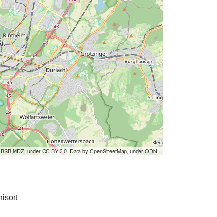
by BSB MDZ, under CC BY 3.0. Data by OpenStreetMap, under ODbL.
isort