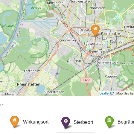
Leaflet
| Map tiles 
te
Wirkungsort
Sterbeort
Begräbn