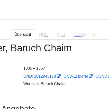
Übersicht
NDB
ADB
NDB
-online
r, Baruch Chaim
1835 – 1867
GND: 1012943178
|
GND-Explorer
|
OGND
Wormser, Baruch Chaim
e Angebote