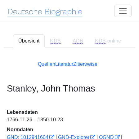
Deutsche
Biographie
Übersicht
NDB
ADB
NDB
-online
Quellen
Literatur
Zitierweise
Stanley, John Thomas
Lebensdaten
1766-11-26 – 1850-10-23
Normdaten
GND: 1012941604
|
GND-Explorer
|
OGND
|