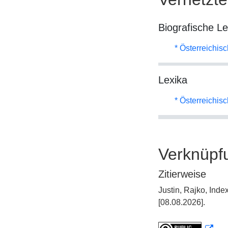
Biografische L
* Österreichis
Lexika
* Österreichis
Verknüpf
Zitierweise
Justin, Rajko, Ind
[08.08.2026].