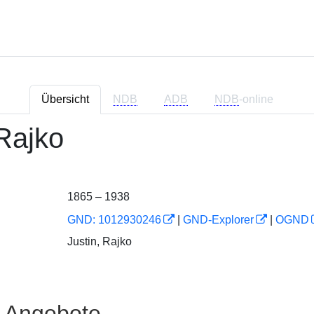
Übersicht
NDB
ADB
NDB
-online
 Rajko
1865 – 1938
GND: 1012930246
|
GND-Explorer
|
OGND
Justin, Rajko
e Angebote