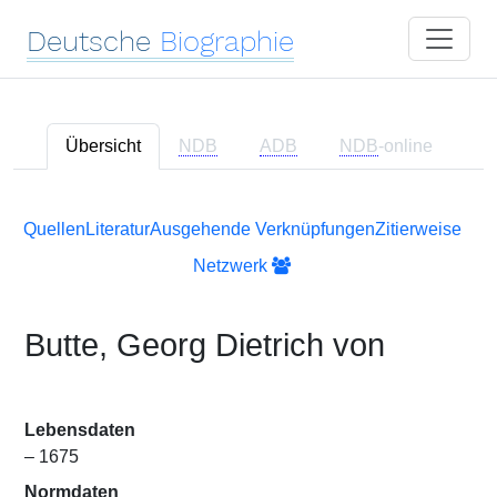
Deutsche
Biographie
Übersicht
NDB
ADB
NDB
-online
Quellen
Literatur
Ausgehende Verknüpfungen
Zitierweise
Netzwerk
Butte, Georg Dietrich von
Lebensdaten
– 1675
Normdaten