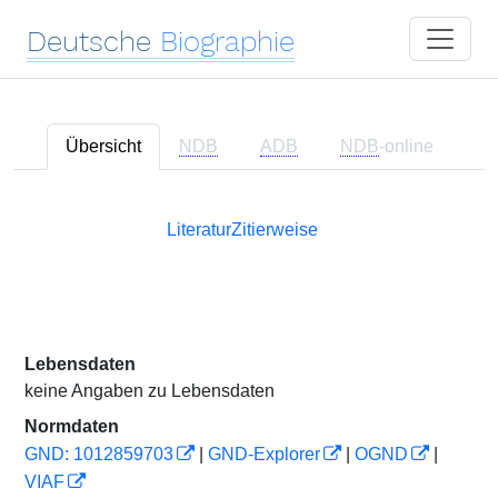
Deutsche
Biographie
Übersicht
NDB
ADB
NDB
-online
Literatur
Zitierweise
Lebensdaten
keine Angaben zu Lebensdaten
Normdaten
GND: 1012859703
|
GND-Explorer
|
OGND
|
VIAF