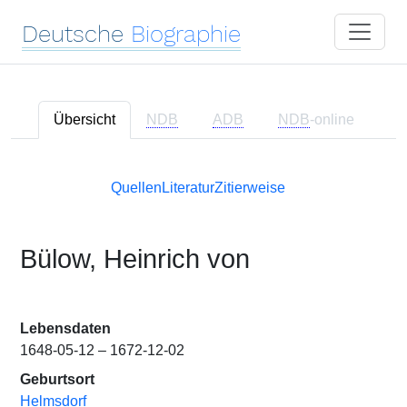
Deutsche
Biographie
Übersicht
NDB
ADB
NDB
-online
Quellen
Literatur
Zitierweise
Bülow, Heinrich von
Lebensdaten
1648-05-12 – 1672-12-02
Geburtsort
Helmsdorf