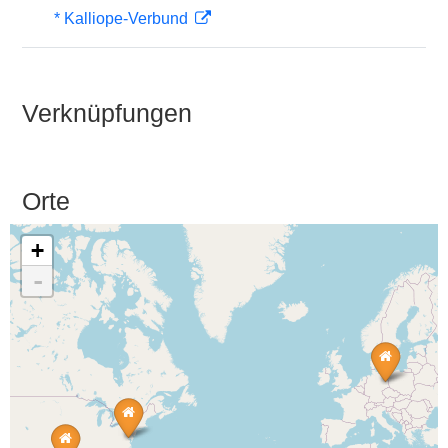
* Kalliope-Verbund
Verknüpfungen
Orte
+
-