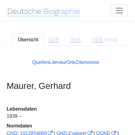
Deutsche
Biographie
Übersicht
NDB
ADB
NDB
-online
Quellen
Literatur
Orte
Zitierweise
Maurer, Gerhard
Lebensdaten
1939 –
Normdaten
GND: 1012854000
|
GND-Explorer
|
OGND
|