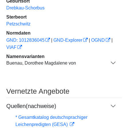
Geburtsort
Drebkau-Schorbus
Sterbeort
Petzschwitz
Normdaten
GND: 1012836045
|
GND-Explorer
|
OGND
|
VIAF
Namensvarianten
Buenau, Dorothee Magdalene von
Vernetzte Angebote
Quellen(nachweise)
* Gesamtkatalog deutschsprachiger
Leichenpredigten (GESA)