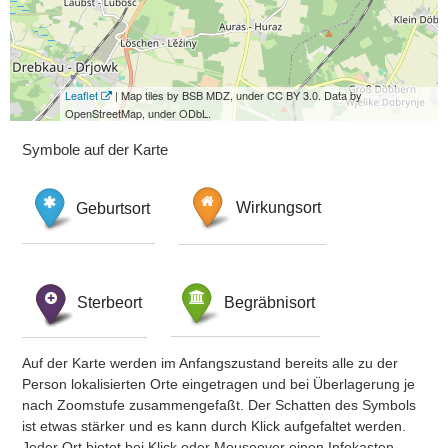
Leaflet
| Map tiles by BSB MDZ, under CC BY 3.0. Data by
OpenStreetMap, under ODbL.
Symbole auf der Karte
Geburtsort
Wirkungsort
Sterbeort
Begräbnisort
Auf der Karte werden im Anfangszustand bereits alle zu der
Person lokalisierten Orte eingetragen und bei Überlagerung je
nach Zoomstufe zusammengefaßt. Der Schatten des Symbols
ist etwas stärker und es kann durch Klick aufgefaltet werden.
Jeder Ort bietet bei Klick oder Mouseover einen Infokasten.