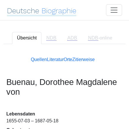
Deutsche
Biographie
Übersicht
NDB
ADB
NDB
-online
Quellen
Literatur
Orte
Zitierweise
Buenau, Dorothee Magdalene
von
Lebensdaten
1655-07-03 – 1687-05-18