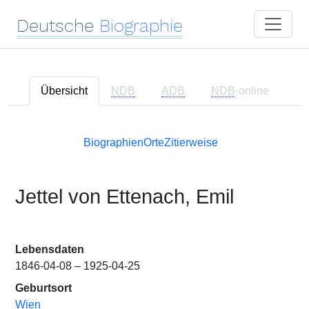
Deutsche
Biographie
Übersicht
NDB
ADB
NDB
-online
Biographien
Orte
Zitierweise
Jettel von Ettenach, Emil
Lebensdaten
1846-04-08 – 1925-04-25
Geburtsort
Wien