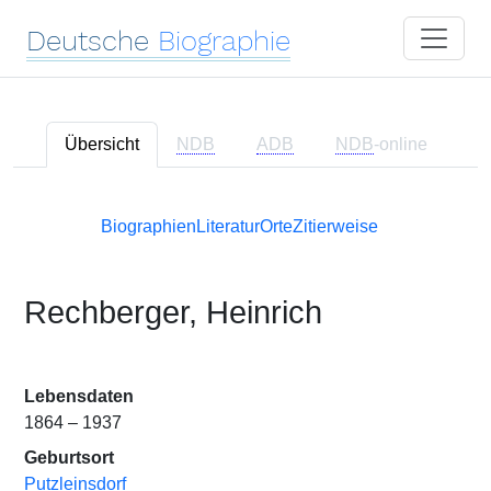
Deutsche
Biographie
Übersicht
NDB
ADB
NDB
-online
Biographien
Literatur
Orte
Zitierweise
Rechberger, Heinrich
Lebensdaten
1864 – 1937
Geburtsort
Putzleinsdorf