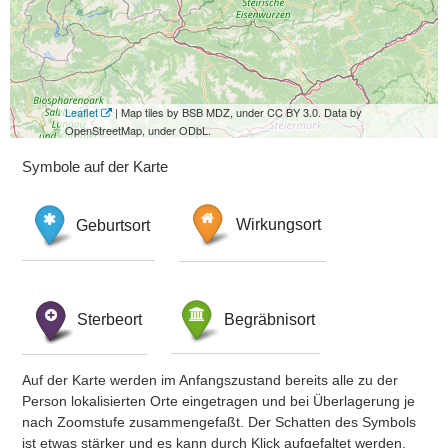
Leaflet
| Map tiles by BSB MDZ, under CC BY 3.0. Data by
OpenStreetMap, under ODbL.
Symbole auf der Karte
Geburtsort
Wirkungsort
Sterbeort
Begräbnisort
Auf der Karte werden im Anfangszustand bereits alle zu der
Person lokalisierten Orte eingetragen und bei Überlagerung je
nach Zoomstufe zusammengefaßt. Der Schatten des Symbols
ist etwas stärker und es kann durch Klick aufgefaltet werden.