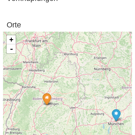
Orte
+
-