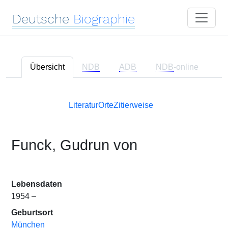
Deutsche
Biographie
Übersicht
NDB
ADB
NDB
-online
Literatur
Orte
Zitierweise
Funck, Gudrun von
Lebensdaten
1954 –
Geburtsort
München