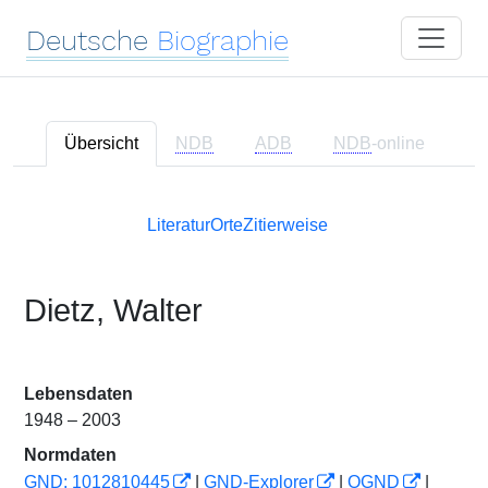
Deutsche
Biographie
Übersicht
NDB
ADB
NDB
-online
Literatur
Orte
Zitierweise
Dietz, Walter
Lebensdaten
1948 – 2003
Normdaten
GND: 1012810445
|
GND-Explorer
|
OGND
|