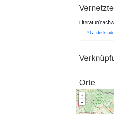
Vernetzt
Literatur(nachw
* Landeskunde
Verknüpf
Orte
+
-