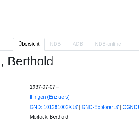
Übersicht
NDB
ADB
NDB
-online
, Berthold
1937-07-07 –
Illingen (Enzkreis)
GND: 101281002X
|
GND-Explorer
|
OGND
Morlock, Berthold