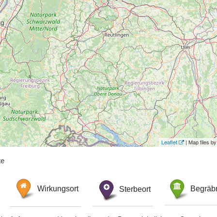
Leaflet
| Map tiles 
te
Wirkungsort
Sterbeort
Begräbn