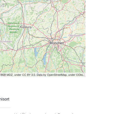
by BSB MDZ, under CC BY 3.0. Data by OpenStreetMap, under ODbL.
isort