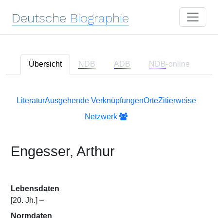
Deutsche
Biographie
Übersicht
NDB
ADB
NDB
-online
Literatur
Ausgehende Verknüpfungen
Orte
Zitierweise
Netzwerk
Engesser, Arthur
Lebensdaten
[20. Jh.] –
Normdaten