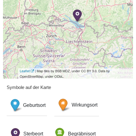
Leaflet
| Map tiles by BSB MDZ, under CC BY 3.0. Data by
OpenStreetMap, under ODbL.
Symbole auf der Karte
Geburtsort
Wirkungsort
Sterbeort
Begräbnisort