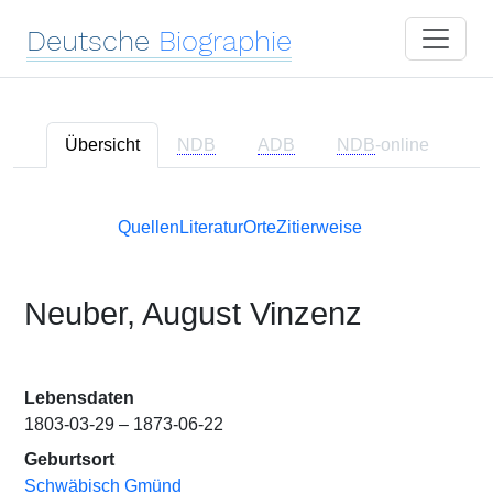
Deutsche
Biographie
Übersicht
NDB
ADB
NDB
-online
Quellen
Literatur
Orte
Zitierweise
Neuber, August Vinzenz
Lebensdaten
1803-03-29 – 1873-06-22
Geburtsort
Schwäbisch Gmünd