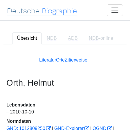
Deutsche
Biographie
Übersicht
NDB
ADB
NDB
-online
Literatur
Orte
Zitierweise
Orth, Helmut
Lebensdaten
– 2010-10-10
Normdaten
GND: 1012809250
|
GND-Explorer
|
OGND
|