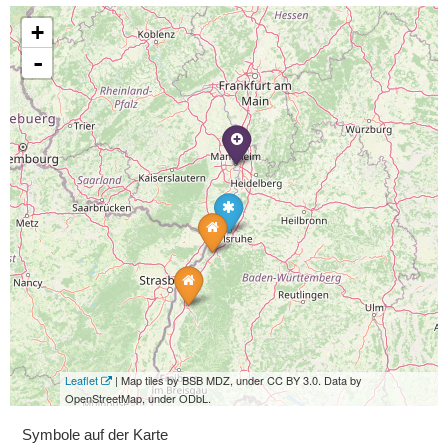
+
-
Leaflet
| Map tiles by BSB MDZ, under CC BY 3.0. Data by
OpenStreetMap, under ODbL.
Symbole auf der Karte