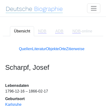
Deutsche
Biographie
Übersicht
NDB
ADB
NDB
-online
Quellen
Literatur
Objekte
Orte
Zitierweise
Scharpf, Josef
Lebensdaten
1796-12-16 – 1866-02-17
Geburtsort
Karlsruhe