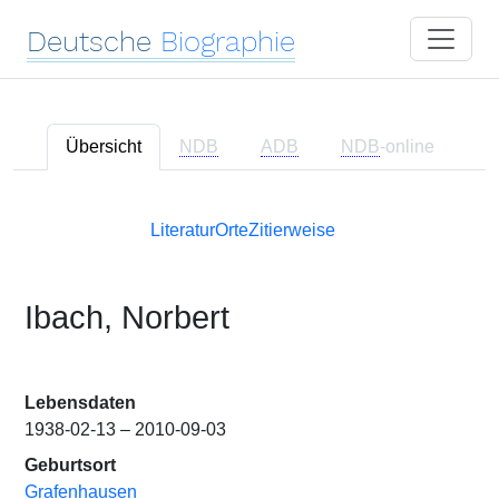
Deutsche
Biographie
Übersicht
NDB
ADB
NDB
-online
Literatur
Orte
Zitierweise
Ibach, Norbert
Lebensdaten
1938-02-13 – 2010-09-03
Geburtsort
Grafenhausen