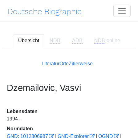
Deutsche
Biographie
Übersicht
NDB
ADB
NDB
-online
Literatur
Orte
Zitierweise
Dzemailovic, Vasvi
Lebensdaten
1994 –
Normdaten
GND: 1012806987
|
GND-Explorer
|
OGND
|