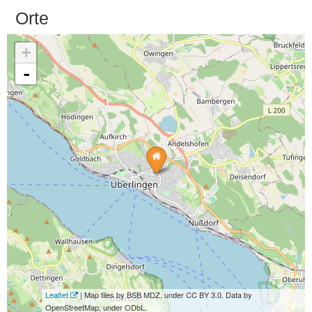
Orte
+
-
Leaflet
| Map tiles by BSB MDZ, under CC BY 3.0. Data by
OpenStreetMap, under ODbL.