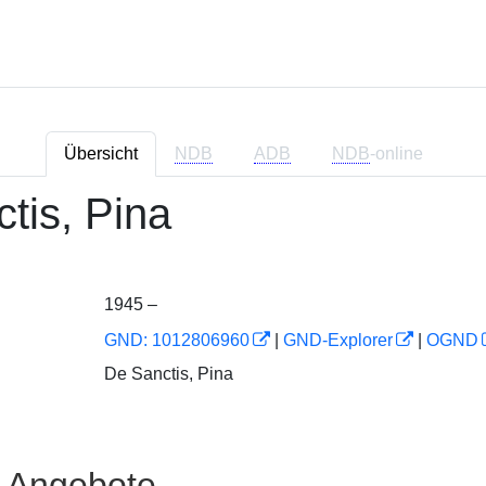
Übersicht
NDB
ADB
NDB
-online
tis, Pina
1945 –
GND: 1012806960
|
GND-Explorer
|
OGND
De Sanctis, Pina
e Angebote